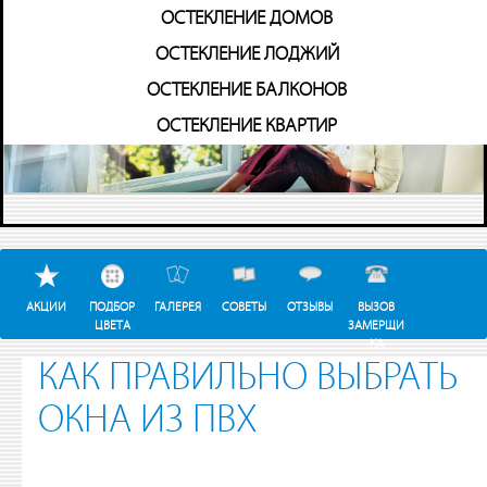
Перейти
ОСТЕКЛЕНИЕ ДОМОВ
к
775-45-37
ОСТЕКЛЕНИЕ ЛОДЖИЙ
8( 800)
основному
звонок по России
ОСТЕКЛЕНИЕ БАЛКОНОВ
содержанию
бесплатный
ОСТЕКЛЕНИЕ КВАРТИР
АКЦИИ
ПОДБОР
ГАЛЕРЕЯ
СОВЕТЫ
ОТЗЫВЫ
ВЫЗОВ
ЦВЕТА
ЗАМЕРЩИ
КА
КАК ПРАВИЛЬНО ВЫБРАТЬ
ОКНА ИЗ ПВХ