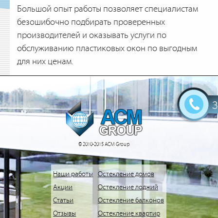
Большой опыт работы позволяет специалистам
безошибочно подбирать проверенных
производителей и оказывать услуги по
обслуживанию пластиковых окон по выгодным
для них ценам.
© 2010-2015 АСМ Group
Наши работы
Остекление домов
Акции
Остекление лоджий
Статьи
Остекление балконов
Отзывы
Остекление квартир