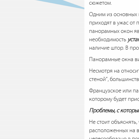
сюжетом.
Одним из основных 
приходят в ужас от 
панорамных окон явл
необходимость
уста
наличие штор. В пр
Панорамные окна ви
Несмотря на относ
стеной”, большинст
Французское или па
которому будет прис
Проблемы, с которы
Не стоит объяснять
расположенных на в
целесообразно в по