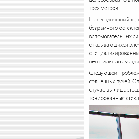
трех метров.
На сегодняшний де
безрамного остекле
вспомогательных си
открывающихся элем
специализированные
центрального конд
Следующей проблемой
солнечных лучей. О
случае вы лишаетес
тонированные стекл