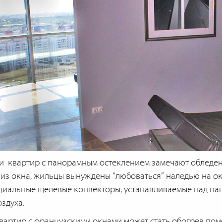
и квартир с панорамным остеклением замечают обледене
 из окна, жильцы вынуждены “любоваться” наледью на ок
иальные щелевые конвекторы, устанавливаемые над па
здуха.
вартир с французскими окнами может стать обогрев по