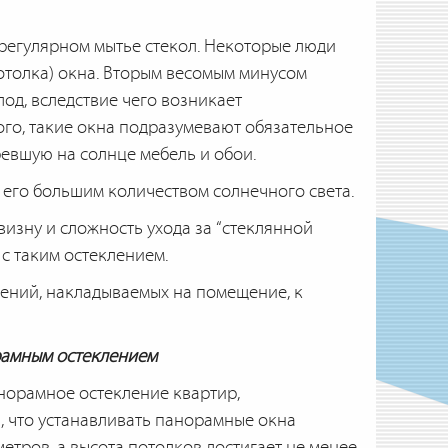
 регулярном мытье стекол. Некоторые люди
потолка) окна. Вторым весомым минусом
лод, вследствие чего возникает
го, такие окна подразумевают обязательное
евшую на солнце мебель и обои.
его большим количеством солнечного света.
изну и сложность ухода за “стеклянной
с таким остеклением.
ений, накладываемых на помещение, к
орамным остеклением
анорамное остекление квартир,
, что устанавливать панорамные окна
тров, а высота потолков достигает не менее