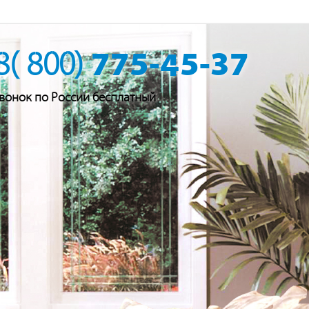
775-45-37
8( 800)
вонок по России бесплатный