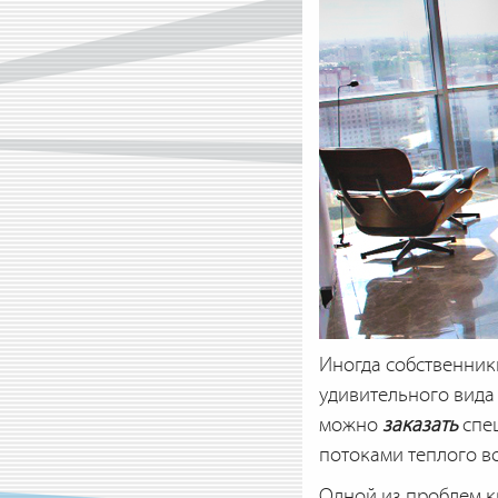
Иногда собственник
удивительного вида
можно
заказать
спец
потоками теплого во
Одной из проблем к