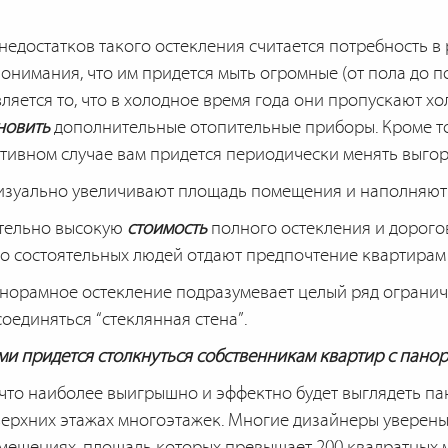
недостатков такого остекления считается потребность в
понимания, что им придется мыть огромные (от пола до 
яется то, что в холодное время года они пропускают хо
новить
дополнительные отопительные приборы. Кроме то
отивном случае вам придется периодически менять выгор
зуально увеличивают площадь помещения и наполняют 
ительно высокую
стоимость
полного остекления и дорогов
во состоятельных людей отдают предпочтение квартирам 
норамное остекление подразумевает целый ряд огранич
оединяться “стеклянная стена”.
ми придется столкнуться собственникам квартир с пан
, что наиболее выигрышно и эффектно будет выглядеть п
ерхних этажах многоэтажек. Многие дизайнеры уверены
мещениях, площадь которых превышает 200 квадратных ме