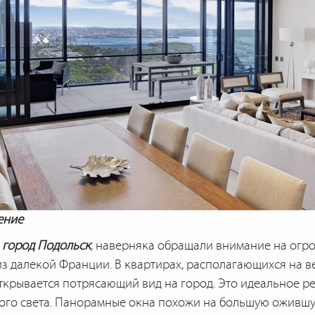
ение
в
город Подольск
, наверняка обращали внимание на огро
из далекой Франции. В квартирах, располагающихся на в
ткрывается потрясающий вид на город. Это идеальное ре
ого света. Панорамные окна похожи на большую оживш